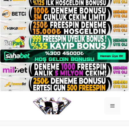
İçeriğe
atla
Menü