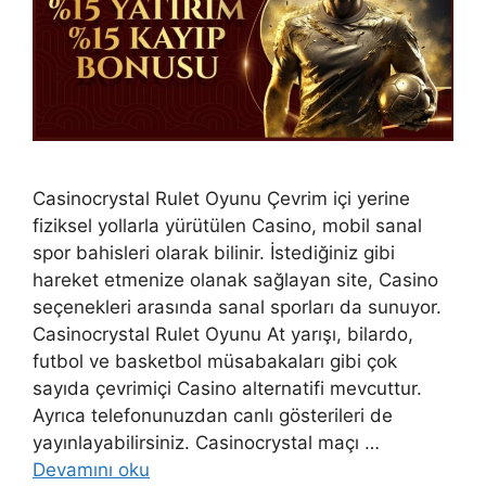
Casinocrystal Rulet Oyunu Çevrim içi yerine
fiziksel yollarla yürütülen Casino, mobil sanal
spor bahisleri olarak bilinir. İstediğiniz gibi
hareket etmenize olanak sağlayan site, Casino
seçenekleri arasında sanal sporları da sunuyor.
Casinocrystal Rulet Oyunu At yarışı, bilardo,
futbol ve basketbol müsabakaları gibi çok
sayıda çevrimiçi Casino alternatifi mevcuttur.
Ayrıca telefonunuzdan canlı gösterileri de
yayınlayabilirsiniz. Casinocrystal maçı …
Devamını oku