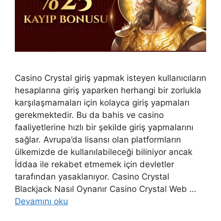
Casino Crystal giriş yapmak isteyen kullanıcıların
hesaplarına giriş yaparken herhangi bir zorlukla
karşılaşmamaları için kolayca giriş yapmaları
gerekmektedir. Bu da bahis ve casino
faaliyetlerine hızlı bir şekilde giriş yapmalarını
sağlar. Avrupa’da lisansı olan platformların
ülkemizde de kullanılabileceği biliniyor ancak
İddaa ile rekabet etmemek için devletler
tarafından yasaklanıyor. Casino Crystal
Blackjack Nasıl Oynanır Casino Crystal Web …
Devamını oku