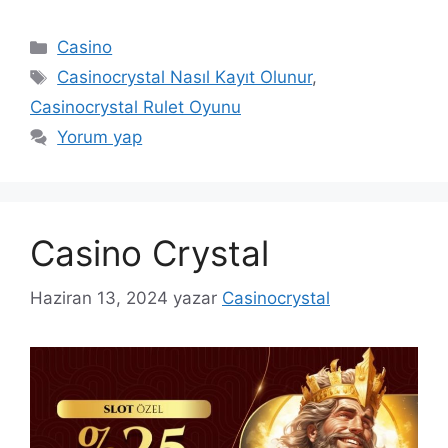
Kategoriler
Casino
Etiketler
Casinocrystal Nasıl Kayıt Olunur
,
Casinocrystal Rulet Oyunu
Yorum yap
Casino Crystal
Haziran 13, 2024
yazar
Casinocrystal