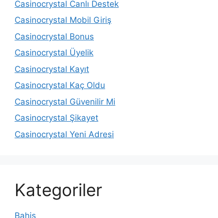
Casinocrystal Canlı Destek
Casinocrystal Mobil Giriş
Casinocrystal Bonus
Casinocrystal Üyelik
Casinocrystal Kayıt
Casinocrystal Kaç Oldu
Casinocrystal Güvenilir Mi
Casinocrystal Şikayet
Casinocrystal Yeni Adresi
Kategoriler
Bahis