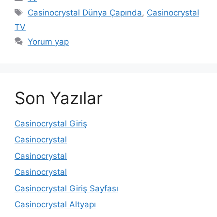
Etiketler
Casinocrystal Dünya Çapında
,
Casinocrystal
TV
Yorum yap
Son Yazılar
Casinocrystal Giriş
Casinocrystal
Casinocrystal
Casinocrystal
Casinocrystal Giriş Sayfası
Casinocrystal Altyapı