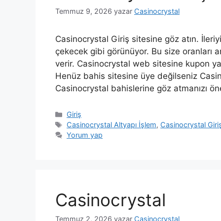
Temmuz 9, 2026
yazar
Casinocrystal
Casinocrystal Giriş sitesine göz atın. İleri
çekecek gibi görünüyor. Bu size oranları ar
verir. Casinocrystal web sitesine kupon yat
Henüz bahis sitesine üye değilseniz Casino
Casinocrystal bahislerine göz atmanızı ön
Kategoriler
Giriş
Etiketler
Casinocrystal Altyapı İşlem
,
Casinocrystal Giri
Yorum yap
Casinocrystal
Temmuz 2, 2026
yazar
Casinocrystal