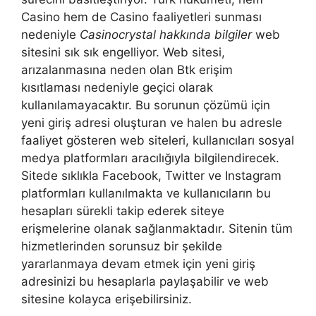
Casino hem de Casino faaliyetleri sunması
nedeniyle
Casinocrystal hakkında bilgiler
web
sitesini sık sık engelliyor. Web sitesi,
arızalanmasına neden olan Btk erişim
kısıtlaması nedeniyle geçici olarak
kullanılamayacaktır. Bu sorunun çözümü için
yeni giriş adresi oluşturan ve halen bu adresle
faaliyet gösteren web siteleri, kullanıcıları sosyal
medya platformları aracılığıyla bilgilendirecek.
Sitede sıklıkla Facebook, Twitter ve Instagram
platformları kullanılmakta ve kullanıcıların bu
hesapları sürekli takip ederek siteye
erişmelerine olanak sağlanmaktadır. Sitenin tüm
hizmetlerinden sorunsuz bir şekilde
yararlanmaya devam etmek için yeni giriş
adresinizi bu hesaplarla paylaşabilir ve web
sitesine kolayca erişebilirsiniz.