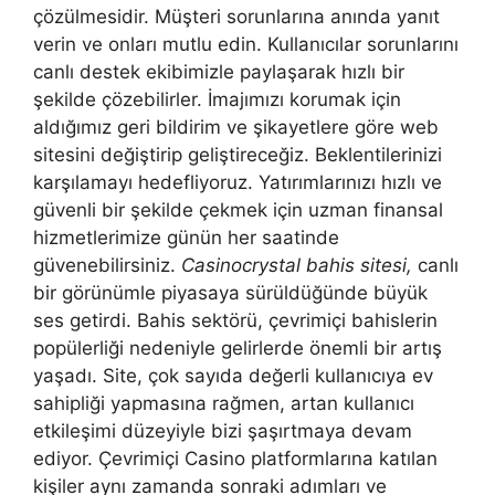
çözülmesidir. Müşteri sorunlarına anında yanıt
verin ve onları mutlu edin. Kullanıcılar sorunlarını
canlı destek ekibimizle paylaşarak hızlı bir
şekilde çözebilirler. İmajımızı korumak için
aldığımız geri bildirim ve şikayetlere göre web
sitesini değiştirip geliştireceğiz. Beklentilerinizi
karşılamayı hedefliyoruz. Yatırımlarınızı hızlı ve
güvenli bir şekilde çekmek için uzman finansal
hizmetlerimize günün her saatinde
güvenebilirsiniz.
Casinocrystal bahis sitesi,
canlı
bir görünümle piyasaya sürüldüğünde büyük
ses getirdi. Bahis sektörü, çevrimiçi bahislerin
popülerliği nedeniyle gelirlerde önemli bir artış
yaşadı. Site, çok sayıda değerli kullanıcıya ev
sahipliği yapmasına rağmen, artan kullanıcı
etkileşimi düzeyiyle bizi şaşırtmaya devam
ediyor. Çevrimiçi Casino platformlarına katılan
kişiler aynı zamanda sonraki adımları ve