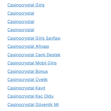
Casinocrystal Giriş
Casinocrystal
Casinocrystal
Casinocrystal
Casinocrystal Giriş Sayfası
Casinocrystal Altyapı
Casinocrystal Canlı Destek
Casinocrystal Mobil Giriş
Casinocrystal Bonus
Casinocrystal Üyelik
Casinocrystal Kayıt
Casinocrystal Kaç Oldu
Casinocrystal Güvenilir Mi