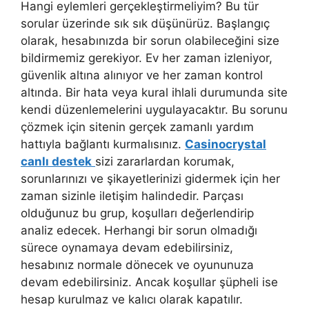
Hangi eylemleri gerçekleştirmeliyim? Bu tür
sorular üzerinde sık sık düşünürüz. Başlangıç ​​
olarak, hesabınızda bir sorun olabileceğini size
bildirmemiz gerekiyor. Ev her zaman izleniyor,
güvenlik altına alınıyor ve her zaman kontrol
altında. Bir hata veya kural ihlali durumunda site
kendi düzenlemelerini uygulayacaktır. Bu sorunu
çözmek için sitenin gerçek zamanlı yardım
hattıyla bağlantı kurmalısınız.
Casinocrystal
canlı destek
sizi zararlardan korumak,
sorunlarınızı ve şikayetlerinizi gidermek için her
zaman sizinle iletişim halindedir. Parçası
olduğunuz bu grup, koşulları değerlendirip
analiz edecek. Herhangi bir sorun olmadığı
sürece oynamaya devam edebilirsiniz,
hesabınız normale dönecek ve oyununuza
devam edebilirsiniz. Ancak koşullar şüpheli ise
hesap kurulmaz ve kalıcı olarak kapatılır.