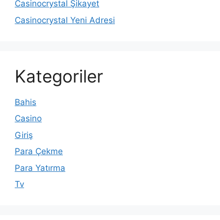
Casinocrystal Şikayet
Casinocrystal Yeni Adresi
Kategoriler
Bahis
Casino
Giriş
Para Çekme
Para Yatırma
Tv