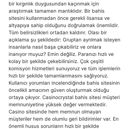
bir kırgınlık duygusundan kaçınmak için
araştırmak tamamen mantıklıdır. Bir bahis
sitesini kullanmadan önce gerekli lisansa ve
altyapıya sahip olduğunu doğrulamak önemlidir.
Tüm belirsizlikleri ortadan kaldırır. Olası bir
açıklama şu şekildedir: Gruptan ayrılmak isteyen
insanlarla nasıl başa çıkabiliriz ve onlara
inanıyor muyuz? Emin değiliz. Paranızı hızlı ve
kolay bir şekilde çekebilirsiniz. Çok çeşitli
komisyon hizmetleri sunuyoruz ve tüm işlemlerin
hızlı bir şekilde tamamlanmasını sağlıyoruz.
Kullanıcı yorumları incelendiğinde bahis sitesinin
öncelikli amacının güven oluşturmak olduğu
ortaya çıkıyor. Casinocrystal bahis sitesi müşteri
memnuniyetine yüksek değer vermektedir.
Casino sitesinde hem memnun olmayan
müşteriler hem de olumlu geri bildirimler var. En
önemli husus sorunların hızlı bir şekilde