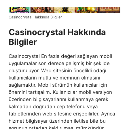
Casinocrystal Hakkında Bilgiler
Casinocrystal Hakkında
Bilgiler
Casinocrystal En fazla değeri sağlayan mobil
uygulamalar son derece gelişmiş bir şekilde
oluşturuluyor. Web sitesinin öncelikli odağı
kullanıcıların mutlu ve memnun olmasını
sağlamaktır. Mobil sürümün kullanıcılar için
önemini tartışalım. Kullanıcılar mobil versiyon
üzerinden bilgisayarlarını kullanmaya gerek
kalmadan doğrudan cep telefonu veya
tabletlerinden web sitesine erişebilirler. Ayrıca
hizmet bilgisayar üzerinden iletilse bile bu
sorunun ortadan kaldırılması mümkündür.