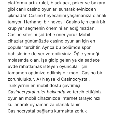
platformu artık rulet, blackjack, poker ve bakara
gibi canlı casino oyunları sunarak evinizden
çıkmadan Casino heyecanını yaşamanıza olanak
tanıyor. Herhangi bir hevesli Casino için canlı bir
krupiyer seçmenin önemini anladığımızdan,
Casino sitesini şiddetle öneriyoruz Mobil
cihazlar günümüzde casino oyunları için en
popüler tercihtir. Ayrıca bu bölümde spor
bahislerine de yer verebilirsiniz. Öğle yemeği
molasında olan, işe gidip gelen ya da sadece
evde rahatlamak isteyen oyuncular için
tamamen optimize edilmiş bir mobil Casino bir
zorunluluktur. A) Neyse ki Casinocrystal,
Türkiye’nin en mobil dostu çevrimiçi
Casinocrystal rulet hakkında
ve tercih ettiğiniz
oyunları mobil cihazınızda internet tarayıcınızı
kullanarak oynamanıza olanak tanır.
Casinocrystal bağlantı kurmakta zorluk