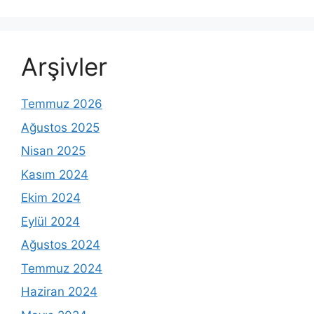
Arşivler
Temmuz 2026
Ağustos 2025
Nisan 2025
Kasım 2024
Ekim 2024
Eylül 2024
Ağustos 2024
Temmuz 2024
Haziran 2024