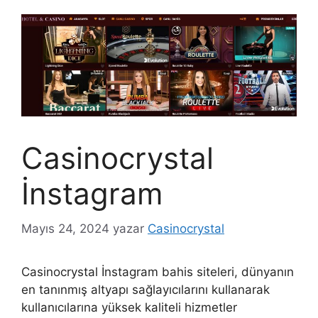
Casinocrystal
İnstagram
Mayıs 24, 2024
yazar
Casinocrystal
Casinocrystal İnstagram bahis siteleri, dünyanın
en tanınmış altyapı sağlayıcılarını kullanarak
kullanıcılarına yüksek kaliteli hizmetler