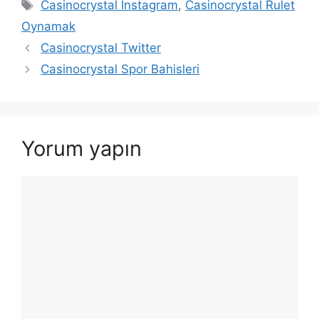
Etiketler
Casinocrystal İnstagram
,
Casinocrystal Rulet
Oynamak
Casinocrystal Twitter
Casinocrystal Spor Bahisleri
Yorum yapın
Yorum