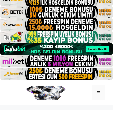
İçeriğe
atla
Menü