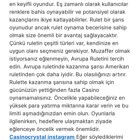
en keyifli oyundur. Eş zamanlı olarak kullanıcılar
renklere bahis oynayabilir ve potansiyel olarak
kazançlarını ikiye katlayabilirler. Rulet bir şans
oyunudur ancak rulet oynama becerisine sahip
olmak size önemli bir avantaj sağlayacaktır.
Çünkü ruletin çeşitli türleri var, kendinize en
uygun olanı seçmeniz gerekiyor. Muzaffer olmak
istiyorsanız eğlenmeyin, Avrupa Ruletini tercih
edin. Avrupa ruletinde kazanma şansı Amerikan
ruletinden çok daha iyidir. Bu olasılığınızı artırır.
Rulette kazanma şansına sahip olmak için
gücünüzün yettiğinden fazla Casino
oynamamalısınız. Öncelikle yapabileceğiniz en
yüksek para yatırma miktarına karar verin ve bu
limiti aşmadığınızdan emin olun. Oyunlarla
ilgilenirken, hedeflere ulaşmaktan ziyade
eğlenceye öncelik vermek önemlidir.
Casinocrystal instagram
Eğer söylediklerimi